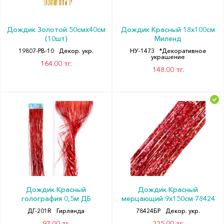
Дождик Золотой 50смх40см
Дождик Красный 18х100см
(10шт)
Миленд
19807-PB-10
Декор. укр.
НУ-1473
*Декоративное
украшение
164.00 тг.
148.00 тг.
Дождик Красный
Дождик Красный
голография 0,5м ДБ
мерцающий 9х150см 78424
ДГ-201R
Гирлянда
78424БР
Декор. укр.
97.00 тг.
225.00 тг.