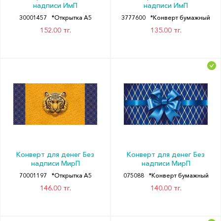
надписи ИмП
надписи ИмП
30001457
*Открытка А5
3777600
*Конверт бумажный
152.00 тг.
135.00 тг.
Конверт для денег Без
Конверт для денег Без
надписи МирП
надписи МирП
70001197
*Открытка А5
075088
*Конверт бумажный
146.00 тг.
140.00 тг.