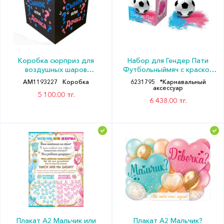
Коробка сюрприз для
Набор для Гендер Пати
воздушных шаров
Футбольныймяч с краской
70х70х70см с рисунком
Холи 2 цвета 15см
АМ1193227
Коробка
6231795
*Карнавальный
ГендерПати черная СП
аксессуар
5 100.00 тг.
6 438.00 тг.
Плакат А2 Мальчик или
Плакат А2 Мальчик?