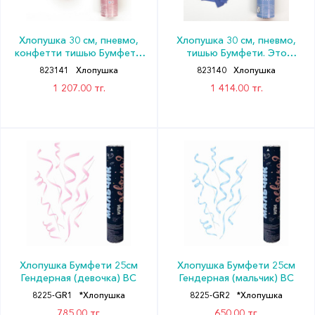
Хлопушка 30 см, пневмо,
Хлопушка 30 см, пневмо,
конфетти тишью Бумфети.
тишью Бумфети. Это
Девочка или Мальчик?
мальчик!
823141
Хлопушка
823140
Хлопушка
1 207.00 тг.
1 414.00 тг.
Хлопушка Бумфети 25см
Хлопушка Бумфети 25см
Гендерная (девочка) ВС
Гендерная (мальчик) ВС
8225-GR1
*Хлопушка
8225-GR2
*Хлопушка
785.00 тг.
650.00 тг.