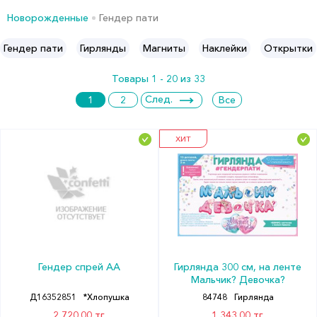
Новорожденные
Гендер пати
Гендер пати
Гирлянды
Магниты
Наклейки
Открытки
Товары 1 - 20 из 33
След.
1
2
Все
ХИТ
Гендер спрей АА
Гирлянда 300 см, на ленте
Мальчик? Девочка?
Д16352851
*Хлопушка
84748
Гирлянда
2 720.00 тг.
1 343.00 тг.