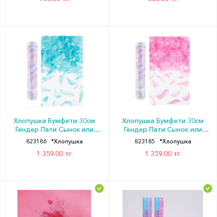
Хлопушка Бумфети 30см
Хлопушка Бумфети 30см
Гендер Пати Сынок или
Гендер Пати Сынок или
Дочка? Перья Голубой ДБ
Дочка? Перья Розовый ДБ
823186
*Хлопушка
823185
*Хлопушка
1 359.00 тг.
1 359.00 тг.