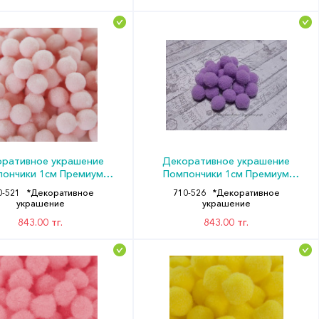
ративное украшение
Декоративное украшение
пончики 1см Премиум
Помпончики 1см Премиум
вый персик (уп200) ДБ
Сиреневый (уп200) ДБ
0-521
*Декоративное
710-526
*Декоративное
украшение
украшение
843.00 тг.
843.00 тг.