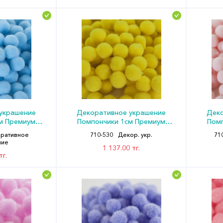
украшение
Декоративное украшение
Деко
м Премиум
Помпончики 1см Премиум
Пом
200) ДБ
Желтый (уп200) ДБ
Розо
ративное
710-530
Декор. укр.
71
ние
1 137.00 тг.
тг.