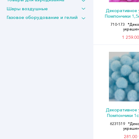
Шары воздушные
Декоративное 
Помпончики 1,5
Газовое оборудование и гелий
(уп200)
710-173
*Деко
украше
1 259.00
Декоративное 
Помпончики 1с
(уп100)
6231519
*Дек
украше
281.00 