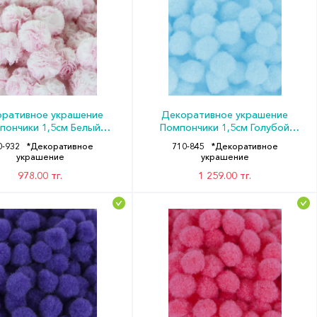
ративное украшение
Декоративное украшение
пончики 1,5см Белый
Помпончики 1,5см Голубой
ло-розовый (уп50) ДБ
(уп200) ДБ
0-932
*Декоративное
710-845
*Декоративное
украшение
украшение
978.00 тг.
1 259.00 тг.