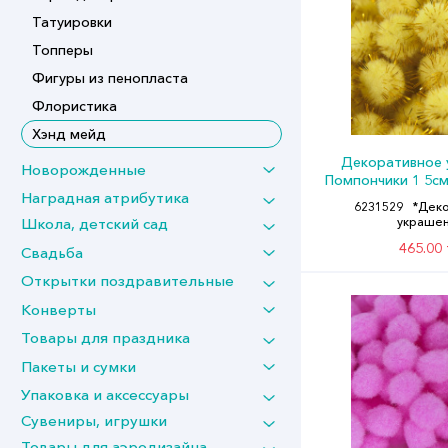
Татуировки
Топперы
Фигуры из пенопласта
Флористика
Хэнд мейд
Декоративное 
Новорожденные
Помпончики 1 5с
Наградная атрибутика
Желтый Золото 
6231529
*Дек
Школа, детский сад
украше
465.00 
Свадьба
Открытки поздравительные
Конверты
Товары для праздника
Пакеты и сумки
Упаковка и аксессуары
Сувениры, игрушки
Товары для аэродизайна