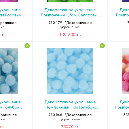
украшение
Декоративное украшение
Деко
см Розовый
Помпончики 1,5см Салатовый
Помпо
 ДБ
(уп200) ДБ
ративное
710-179
*Декоративное
ние
украшение
 тг.
1 259.00 тг.
украшение
Декоративное украшение
Деко
м Голубой
Помпончики 1см Голубой
Помпон
 ДБ
(уп200) ДБ
оративное
710-846
*Декоративное
62
ние
украшение
тг.
750.00 тг.