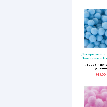
Декоративное 
Помпончики 1с
Голубой (уп
710-523
*Деко
украше
843.00 