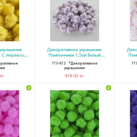
украшение
Декоративное украшение
Деко
м С люрексом
Помпончики 1,5см Белый
Пом
(уп100) ДБ
Розовый (уп50) ДБ
Свет
оративное
710-812
*Декоративное
71
ние
украшение
тг.
978.00 тг.