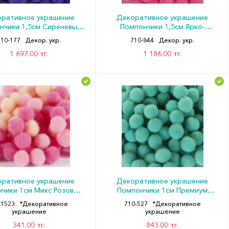
ративное украшение
Декоративное украшение
нчики 1,5см Сиреневый
Помпончики 1,5см Ярко-
(уп200) ДБ
розовый (уп200) ДБ
710-177
Декор. укр.
710-844
Декор. укр.
1 697.00 тг.
1 186.00 тг.
ративное украшение
Декоративное украшение
чики 1см Микс Розовый
Помпончики 1см Премиум
(уп100) ДБ
Аквамарин (уп200) ДБ
31523
*Декоративное
710-527
*Декоративное
украшение
украшение
341.00 тг.
843.00 тг.