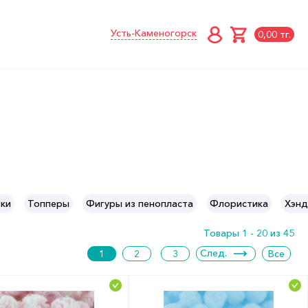
Усть-Каменогорск
0,00 тг.
ки
Топперы
Фигуры из пенопласта
Флористика
Хэнд
Товары 1 - 20 из 45
След.
1
2
3
Все