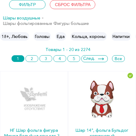
Шары воздушные
Шары фольгированные Фигуры большие
18+, Любовь
Головы
Еда
Кольца, короны
Напитки
Товары 1 - 20 из 2274
След.
1
2
3
4
5
Все
НГ Шар фольга фигура
Шар 14", фольга Бульдог
Мишка белый на коньках 36"
коричневый