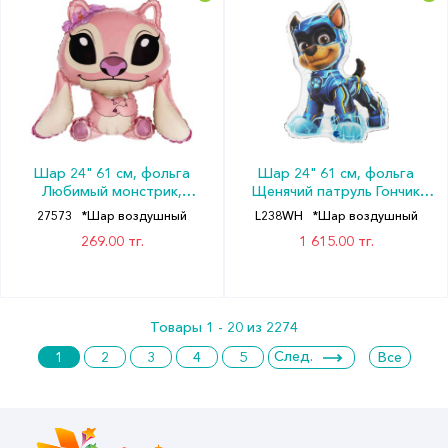
Шар 24" 61 см, фольга
Шар 24" 61 см, фольга
Любимый монстрик,
Щенячий патруль Гончик
розовый
Чейз
27573
*Шар воздушный
L238WH
*Шар воздушный
269.00 тг.
1 615.00 тг.
Товары 1 - 20 из 2274
След.
1
2
3
4
5
Все