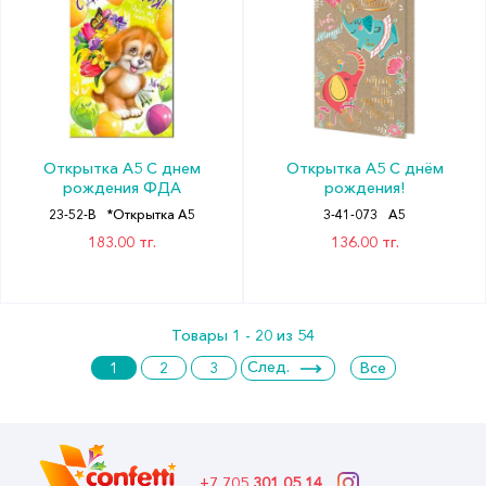
Открытка А5 С днем
Открытка А5 С днём
рождения ФДА
рождения!
23-52-B
*Открытка А5
3-41-073
А5
183.00 тг.
136.00 тг.
Товары 1 - 20 из 54
След.
1
2
3
Все
+7 705
301 05 14