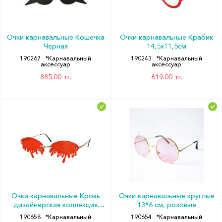
Очки карнавальные Кошечка
Очки карнавальные Крабик
Черная
14,5х11,5см
190267
*Карнавальный
190243
*Карнавальный
аксессуар
аксессуар
885.00 тг.
619.00 тг.
Очки карнавальные Кровь
Очки карнавальные круглые
дизайнерская коллекция
13*6 см, розовые
стекло металл 14х5см
190658
*Карнавальный
190654
*Карнавальный