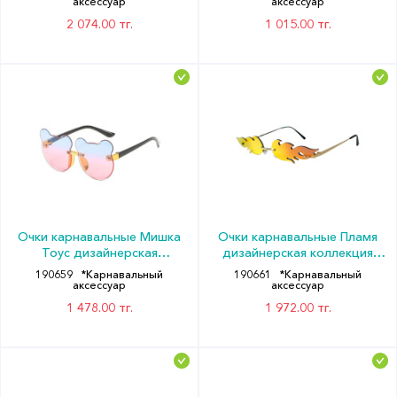
Хеллоуин
аксессуар
аксессуар
2 074.00 тг.
1 015.00 тг.
Очки карнавальные Мишка
Очки карнавальные Пламя
Тоус дизайнерская
дизайнерская коллекция
коллекция стекло, металл
стекло металл
190659
*Карнавальный
190661
*Карнавальный
аксессуар
аксессуар
1 478.00 тг.
1 972.00 тг.