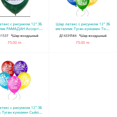
текс с рисунком 12" ЗБ
Шар латекс с рисунком 12" ЗБ
лик РАМАДАН Ассорти
металлик Туған күніңмен Торт
(50шт)
(50шт)
11537
*Шар воздушный
Д16339546
*Шар воздушный
75.00 тг.
75.00 тг.
текс с рисунком 12" ЗБ
ь Туған күніңмен Сыйлық
(50шт)