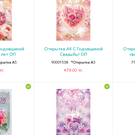
годовщиной
Открытка А4 С Годовщиной
Откр
 лет ОП
Свадьбы! ОП
св
крытка А5
90001508
*Открытка А5
7
тг.
479.00 тг.