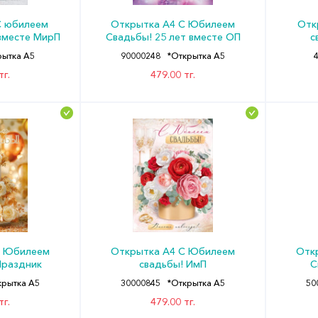
С юбилеем
Открытка А4 С Юбилеем
Отк
 вместе МирП
Свадьбы! 25 лет вместе ОП
с
рытка А5
90000248
*Открытка А5
тг.
479.00 тг.
С Юбилеем
Открытка А4 С Юбилеем
Отк
Праздник
свадьбы! ИмП
С
крытка А5
30000845
*Открытка А5
50
тг.
479.00 тг.