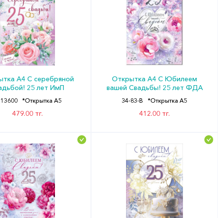
ытка А4 С серебряной
Открытка А4 С Юбилеем
адьбой! 25 лет ИмП
вашей Свадьбы! 25 лет ФДА
113600
*Открытка А5
34-83-B
*Открытка А5
479.00 тг.
412.00 тг.