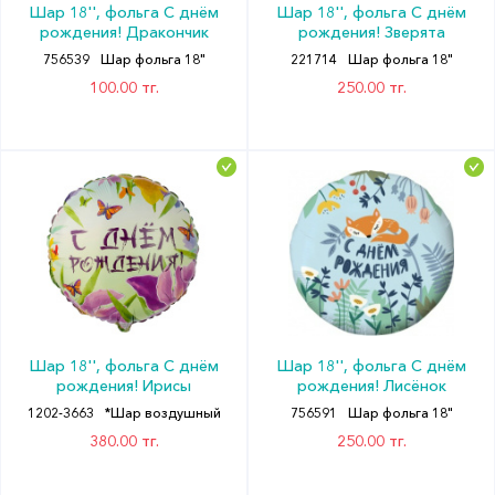
Шар 18'', фольга С днём
Шар 18'', фольга С днём
рождения! Дракончик
рождения! Зверята
756539
Шар фольга 18"
221714
Шар фольга 18"
100.00 тг.
250.00 тг.
Шар 18'', фольга С днём
Шар 18'', фольга С днём
рождения! Ирисы
рождения! Лисёнок
1202-3663
*Шар воздушный
756591
Шар фольга 18"
380.00 тг.
250.00 тг.