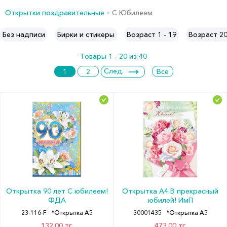
Открытки поздравительные
С Юбилеем
Без надписи
Бирки и стикеры
Возраст 1 - 19
Возраст 2
Товары 1 - 20 из 40
След.
1
2
Все
Открытка 90 лет С юбилеем!
Открытка А4 В прекрасный
ФДА
юбилей! ИмП
23-116-F
*Открытка А5
30001435
*Открытка А5
132.00 тг.
473.00 тг.