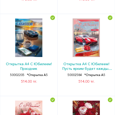
Открытка А4 С Юбилеем!
Открытка А4 С Юбилеем!
Праздник
Пусть ярким будет каждый
день... Удачи Праздник
50002205
*Открытка А5
50002584
*Открытка А5
514.00 тг.
514.00 тг.