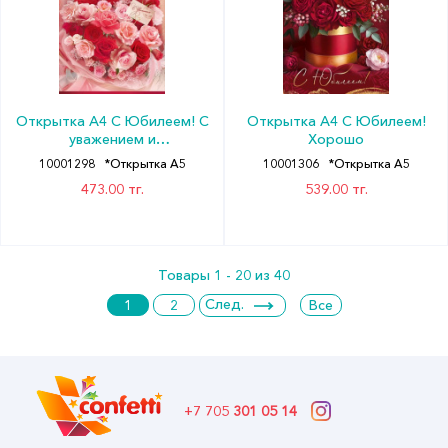
Открытка А4 С Юбилеем! С
Открытка А4 С Юбилеем!
уважением и
Хорошо
благодарностью Хорошо
10001298
*Открытка А5
10001306
*Открытка А5
473.00 тг.
539.00 тг.
Товары 1 - 20 из 40
След.
1
2
Все
+7 705
301 05 14