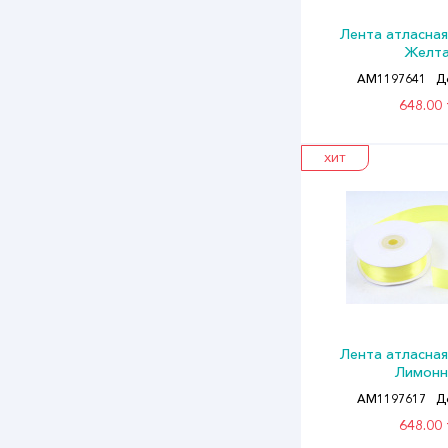
Лента атласная
Желт
АМ1197641
Д
648.00 
ХИТ
Лента атласная
Лимон
АМ1197617
Д
648.00 