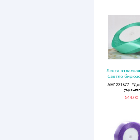
Лента атласная
Светло бирюзо
АМ1221877
*Де
украше
544.00 