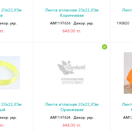
 20х22,85м
Лента атласная 20х22,85м
Лент
ая
Коричневая
екор. укр.
АМ1197636
Декор. укр.
190820
тг.
648.00 тг.
 20х22,85м
Лента атласная 20х22,85м
Лент
ный
Оранжевая
екор. укр.
АМ1197624
Декор. укр.
АМ1
тг.
648.00 тг.