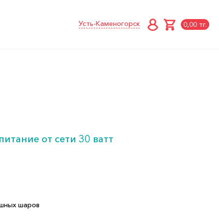
Усть-Каменогорск
0,00 тг.
тание от сети 30 ватт
ушных шаров