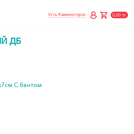
Усть-Каменогорск
0,00 тг.
Й ДБ
х7см С бантом