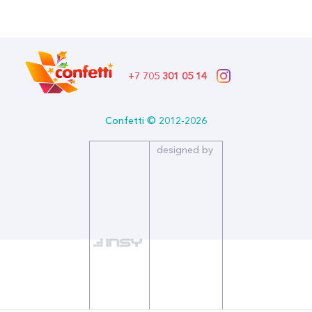
В наличии
Бренд: Дон Баллон
Артикул: 615315
Формат: *Аксессуар для воздушных шаров
Описание:
+7 705
301 05 14
Количество в упаковке: 20
Страна производитель: КИТАЙ
Бренд: Дон Баллон
Confetti © 2012-2026
Двусторонние клейкие кружочки, которые позволяют надежно
designed by
скреплять шары между собой или прикреплять к различным
поверхностям.
Диаметр круга 15 мм, 24 шт на листе.