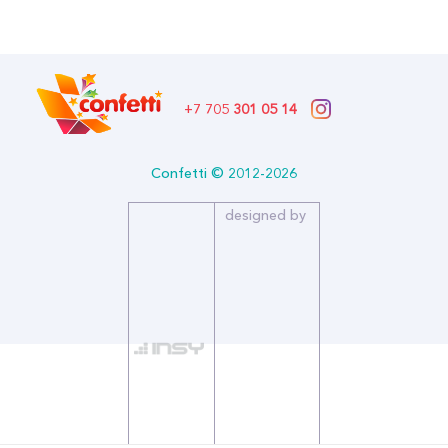
В наличии
Бренд: Дон Баллон
Артикул: 6012413
Формат: *Шар воздушный
Описание:
+7 705
301 05 14
Цена за упаковку
Бренд: Дон Баллон
Confetti © 2012-2026
Воздушные шары из натурального латекса, идеально подходят
для детских игр и забав.
designed by