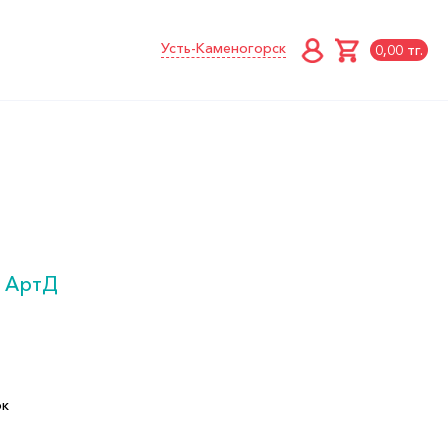
Усть-Каменогорск
0,00 тг.
 АртД
ок