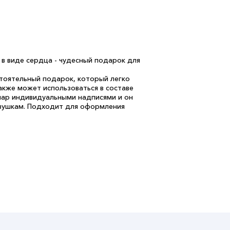
в виде сердца - чудесный подарок для
тоятельный подарок, который легко
акже может использоваться в составе
шар индивидуальными надписями и он
евушкам. Подходит для оформления
ый позволяет гелию оставаться внутри
изводитель фольгированных шаров!
 красочных и качественных шаров по