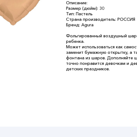
Описание:
Размер (дюйм): 30
Тип: Пастель
Страна производитель: РОССИЯ
Бренд: Agura
Фольгированный воздушный шар 
ребенка.
Может использоваться как самос
заменит бумажную открытку, а т
фонтана из шаров. Дополняйте 
точно понравится девочкам и д
детских праздников.
Имеет встроенный клапан, котор
шара длительное время.
AGURA - первый российский про
Предлагает широкий ассортимент
доступной цене.