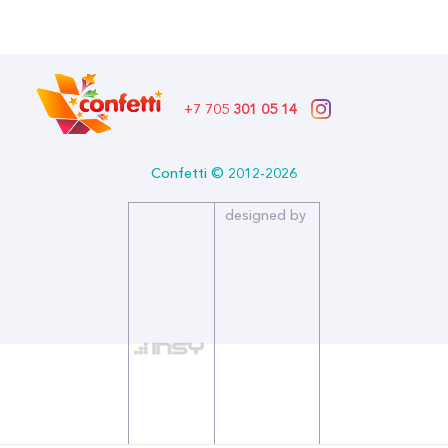
Бренд: DECOBAL
Артикул: 312808-50
Формат: *Шар воздушный
Описание:
Размер (дюйм): 12
+7 705
301 05 14
Тип: Пастель
Количество в упаковке: 50
Страна производитель: Вьетнам
Бренд: DECOBAL
Confetti © 2012-2026
Рождение малышки – пожалуй, самое радостное и
designed by
долгожданное событие в жизни, наполненное нежностью и
любовью. Именно с этими чувствами мы создавали набор шаров
«Спасибо за дочку», поэтому он просто идеален для встречи
малыша из роддома. Набор воздушных станет отличным
подарком на выписку из роддома, а также можно использовать
в качестве самостоятельного подарка ребенку или в составе
фонтана из шаров.
Цветовая палитра: розовый, фуксия
Набор содержит: 3 дизайна с печатью в один цвет пяти сторон.
Надписи на воздушных шарах: "Маленькое чудо", "Сыночек",
"Спасибо за сына".