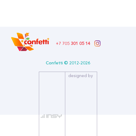
В наличии
Бренд: DECOBAL
Артикул: 312790-50
Формат: *Шар воздушный
Описание:
+7 705
301 05 14
Размер (дюйм): 12
Тип: Пастель
Количество в упаковке: 50
Confetti © 2012-2026
Страна производитель: РОССИЯ
Бренд: DECOBAL
designed by
Нежный набор шаров подготовлен на один из самых приятных
поводов в нашей жизни – рождение малышки. В принтах
использована печать цветной металлизированной краской, что
делает эти шары еще более привлекательными для
оформления детского праздника. Набор "С рождением
малышки" можно использовать в качестве самостоятельного
подарка ребенку, в композиции с латексными и
фольгированными шарами.
Набор содержит: 3 дизайна с печатью в два цвета с двух