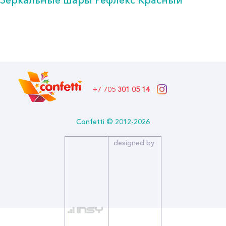
(25шт) Колумбия
231.00 тг.
В наличии
Бренд: Sempertex Семпертекс (Шары латекс)
Артикул: 218915
Формат: *Шар воздушный
+7 705
301 05 14
Описание:
Размер (дюйм): 18
Производитель: Колумбия
Confetti © 2012-2026
Количество в упаковке: 25
Страна производитель: Колумбия
designed by
Бренд: Sempertex Семпертекс (Шары латекс)
Блеск и сияющие эксклюзивные расцветки станут украшением
вечеринки.
Зеркальные шары – это признак роскоши. Они выгодно
дополнят любое оформление, сделав его люксовым.
В ассортименте шаров Рефлекс представлено 8 оттенков.
Шары Рефлекс производятся в размере 5, 12,18 и 24 дюймов, а
для любителей твистинга - ШДМ 260.