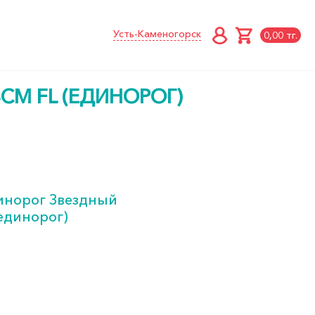
Усть-Каменогорск
0,00 тг.
СМ FL (ЕДИНОРОГ)
инорог Звездный
(единорог)