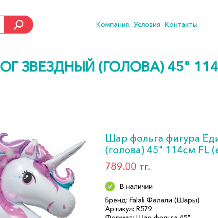
Компания
Условия
Контакты
Г ЗВЕЗДНЫЙ (ГОЛОВА) 45" 114
Шар фольга фигура Ед
(голова) 45" 114см FL 
789.00 тг.
В наличии
Бренд: Falali Фалали (Шары)
Артикул: R579
Формат: Шар фольга 45"