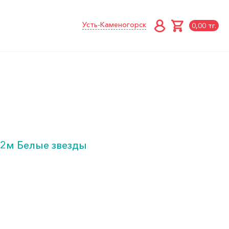
Усть-Каменогорск
0,00 тг.
82м Белые звезды