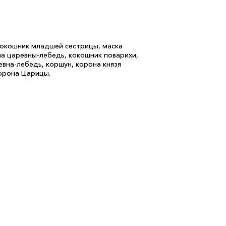
 кокошник младшей сестрицы, маска
на царевны-лебедь, кокошник поварихи,
евна-лебедь, коршун, корона князя
корона Царицы.