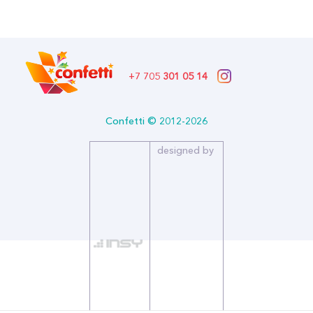
Описание:
Страна производитель: РОССИЯ
Бренд: Империя Поздравлений
В комплекте: корона царя, шлем — 3 шт., головной убор
мудреца, головной убор Шамаханской царицы с вуалью,
+7 705
301 05 14
головной убор золотого петушка.
Confetti © 2012-2026
designed by