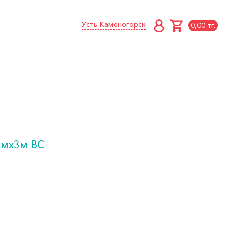
Усть-Каменогорск
0,00 тг.
ммх3м ВС