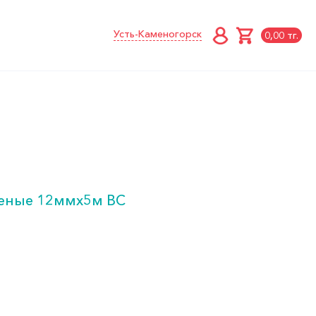
Усть-Каменогорск
0,00 тг.
леные 12ммх5м ВС