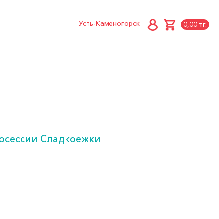
Усть-Каменогорск
0,00 тг.
тосессии Сладкоежки