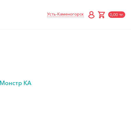
Усть-Каменогорск
0,00 тг.
 Монстр КА