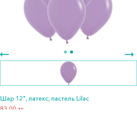
Шар 12", латекс, пастель Lilac
83.00 тг.
В наличии
Бренд: Sempertex Семпертекс (Шары латекс)
Артикул: 050-СП-12-100