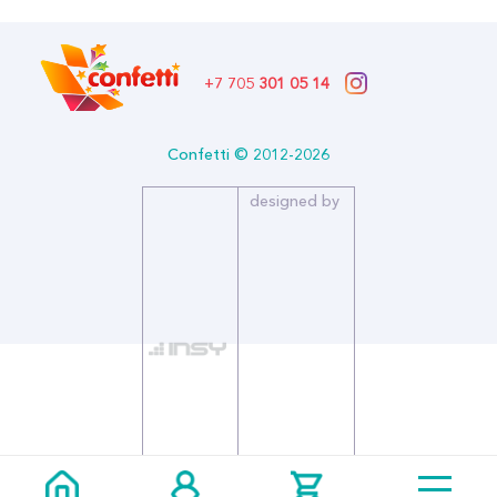
Формат: Шар латекс 12"
Описание:
Размер (дюйм): 12
+7 705
301 05 14
Тип: Пастель
Страна производитель: Колумбия
Бренд: Sempertex Семпертекс (Шары латекс)
Confetti © 2012-2026
Сиреневый - светло-фиолетовый нежный оттенок. Отлично
сочетается с такими цветами, как: розовый, жёлтый, карибы.
designed by
Оттенок представлен в размерах 5, 9, 10, 12, 18, 30 и
36 дюймов, что позволяет использовать его в разнокалиберной
гирлянде. Маленькие пачки по 12 шт. удобны для розничной
продажи или разового оформления. Сиреневый так же
представлен в палитре Перламутр.
Латексные шары Sempertex (Колумбия) - шары для
профессионалов. Специально разработанная формула
производства Sempertex® обеспечивает высокое качество
продукции. Все шары изготавливаются из натурального
латекса, что позволяет им быть мягкими, эластичными и иметь
однородный насыщенный цвет.
Воздушные шары Sempertex пастель Lilac идеально подойдут к
товару "Гирлянда Тассел сиреневая".