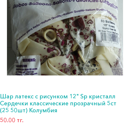
Шар латекс с рисунком 12" Sp кристалл
Сердечки классические прозрачный 5ст
(25 50шт) Колумбия
50.00 тг.