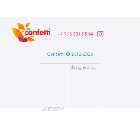
В наличии
Бренд: БиКей (шары)
Артикул: 1103-3343
Формат: *Шар воздушный
Описание:
+7 705
301 05 14
Размер (дюйм): 12
Тип: Пастель
Количество в упаковке: 25
Confetti © 2012-2026
Бренд: БиКей (шары)
designed by
Воздушный шар из 100% натурального латекса без
искусственных добавок. Все шары изготавливаются из мягкого,
легкого в обращении латекса, что позволяет продукции быть
прочной, долговечной и иметь безупречное качество.