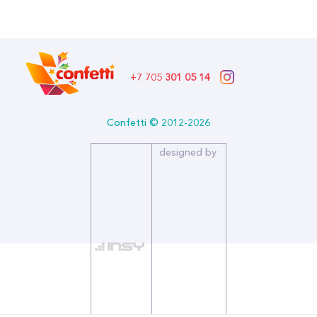
В наличии
Бренд: Европа Уно Трейд
Артикул: 1504-0739
Формат: *Мыльные пузыри
Описание:
+7 705
301 05 14
Бренд: Европа Уно Трейд
Мыльные пузыри с игрушкой в форме капибары. Объем
Confetti © 2012-2026
мыльного раствора 35мл. Размер палочки 14см.
designed by