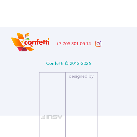
В наличии
Бренд: Дон Баллон
Артикул: 613001
Формат: *Шар воздушный
Описание:
+7 705
301 05 14
Размер (дюйм): 24
Тип: Пастель
Бренд: Дон Баллон
Confetti © 2012-2026
Воздушные шары из натурального латекса, идеально подходят
designed by
для детских игр и забав.