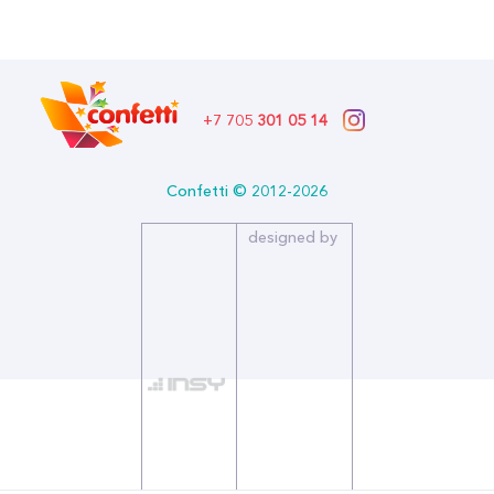
В наличии
Бренд: Belbal Белбал (Шары)
Артикул: 1103-3220
Формат: *Шар воздушный
Описание:
+7 705
301 05 14
Размер (дюйм): 14
Производитель: Бельгия
Тип: Пастель
Confetti © 2012-2026
Количество в упаковке: 50
Бренд: Belbal Белбал (Шары)
designed by
Представляем вам эксклюзивные воздушные шары от Belbal –
идеальное сочетание стиля, качества и юмора! Эти шары
созданы из 100% натурального латекса, что делает их не
только красивыми, но и экологически безопасными. Они
разлагаются в природе так же естественно, как опавшие
листья, не оставляя после себя вредного следа. Особенность
этих шаров – их уникальный дизайн. Двухцветные, двусторонние
шелкографические принты с остроумными и мотивирующими
надписями специально для мужчин: "Будь собой – мир
привыкнет." – для тех, кто ценит индивидуальность. "Прошу
любить и не жаловаться." – с легкой иронией для настоящих
джентльменов. "Во мне спит герой." – для тех, кто готов к