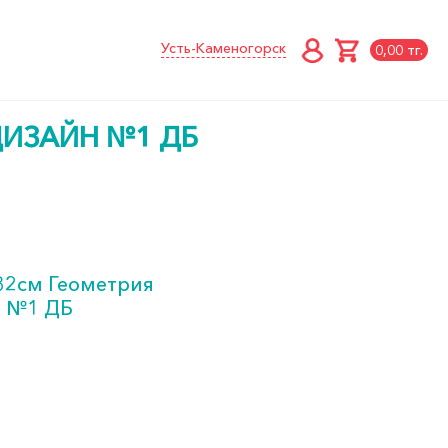
Усть-Каменогорск
0,00 тг.
ДИЗАЙН №1 ДБ
32см Геометрия
н №1 ДБ