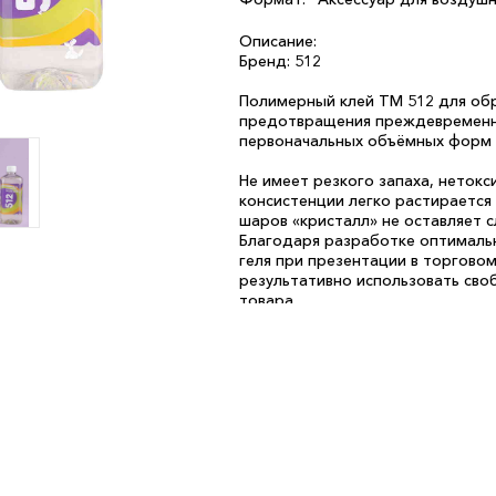
Описание:
Бренд: 512
Полимерный клей ТМ 512 для об
предотвращения преждевременно
первоначальных объёмных форм и
Не имеет резкого запаха, нетокс
консистенции легко растирается
шаров «кристалл» не оставляет с
Благодаря разработке оптималь
геля при презентации в торгово
результативно использовать сво
товара.
Цвет красителя не влияет на про
обработки до -18С и сроком до 2
и внешних качеств, не требует н
первоначальный вид и свойства 
года с даты пр-ва.
Рекомендуемое кол-во обработки
Диаметр горловины бутылки 2,8 