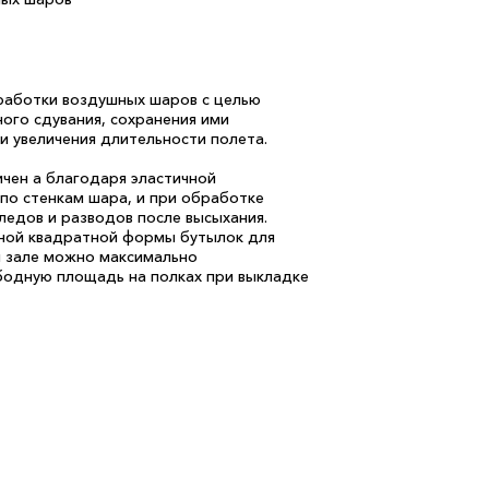
работки воздушных шаров с целью
го сдувания, сохранения ими
 увеличения длительности полета.
ичен а благодаря эластичной
 по стенкам шара, и при обработке
ледов и разводов после высыхания.
ной квадратной формы бутылок для
м зале можно максимально
бодную площадь на полках при выкладке
зрачность и цвет шаров.При заморозке
-х недель гель не теряет своих свойств
агрева и быстро возвращает
в теплом помещении.Срок годности 3
 на 1 шар 4 гр полимерного геля.
см, можно использовать с дозатором