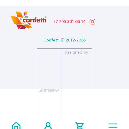
Описание:
Размер (дюйм): 18
Страна производитель: РОССИЯ
+7 705
301 05 14
Бренд: Agura
Фольгированный воздушный шар станет отличным подарком.
Нежный дизайн в стиле ретро идеально сочетается со
Confetti © 2012-2026
сложными оттенками латексных и фольгированных шаров.
Имеет встроенный клапан, который позволяет гелию
designed by
оставаться внутри.
AGURA - первый российский производитель фольгированных
шаров. Предлагает широкий ассортимент красочных и
качественных шаров из фольги с тематикой "С днём рождения"
по доступной цене.
Диаметр: 34 см.