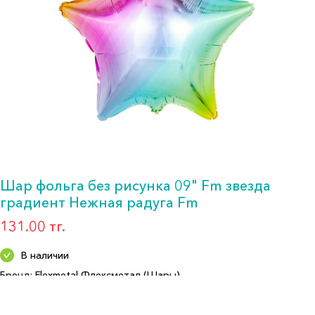
Шар фольга без рисунка 09" Fm звезда
градиент Нежная радуга Fm
131.00 тг.
В наличии
Бренд: Flexmetal Флексметал (Шары)
Артикул: 302500GP
Формат: *Шар воздушный