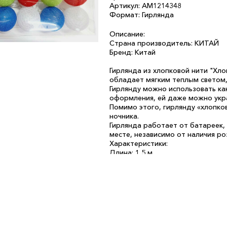
Артикул: АМ1214348
Формат: Гирлянда
Описание:
Страна производитель: КИТАЙ
Бренд: Китай
Гирлянда из хлопковой нити "Хл
обладает мягким теплым свето
Гирлянду можно использовать ка
оформления, ей даже можно укра
Помимо этого, гирлянду «хлопко
ночника.
Гирлянда работает от батареек,
месте, независимо от наличия ро
Характеристики:
Длина: 1,5 м
Мощность: 0,03 Вт
Тип питания: батарейки AA, 2 шт.
Цвет светодиодов: белый
Количество светодиодов: 10 LED
Материал изоляции провода: ПВ
Цвет провода: прозрачный.
Степень защиты: IP 20 – для исп
Батарейки в комплект не входят.