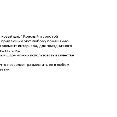
опковый шар" Красный и золотой
м, придающим уют любому помещению.
к элемент интерьера, для праздничного
шать ёлку.
вый шар» можно использовать в качестве
 что позволяет разместить ее в любом
зетки.
Х
ользования в помещении.