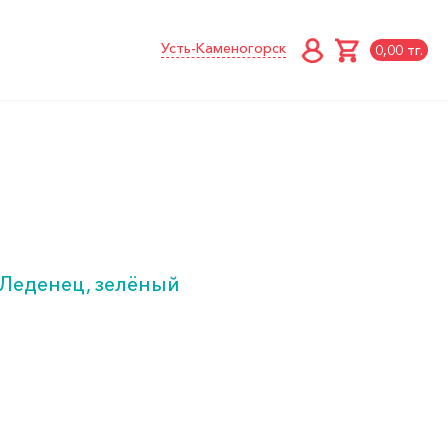
Усть-Каменогорск
0,00 тг.
а Леденец, зелёный